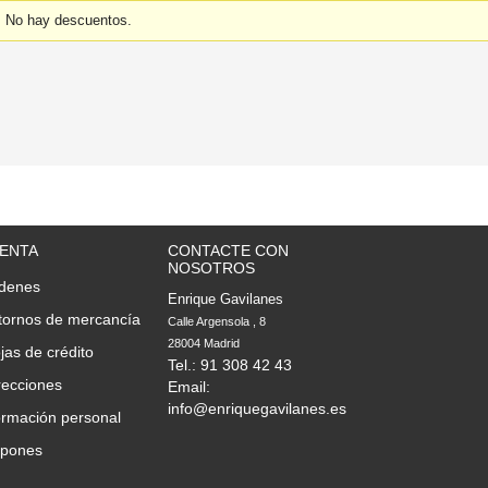
No hay descuentos.
UENTA
CONTACTE CON
NOSOTROS
rdenes
Enrique Gavilanes
tornos de mercancía
Calle Argensola , 8

28004 Madrid
jas de crédito
Tel.: 91 308 42 43
recciones
Email:
info@enriquegavilanes.es
ormación personal
upones