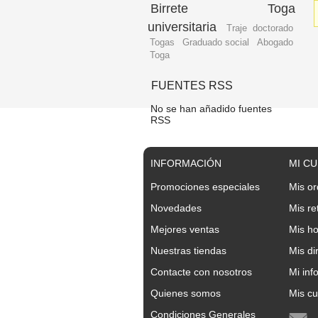
Birrete
Toga
universitaria
Traje doctorado
Togas
Graduado social
Abogado
Toga
FUENTES RSS
No se han añadido fuentes
RSS
INFORMACIÓN
MI C
Promociones especiales
Mis o
Novedades
Mis re
Mejores ventas
Mis ho
Nuestras tiendas
Mis di
Contacte con nosotros
Mi inf
Quienes somos
Mis c
Condiciones Generales