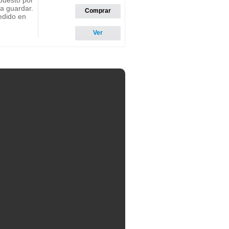
mpuesto por
ra guardar.
Comprar
pedido en
Ver