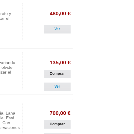
480,00 €
rete y
zar el
Ver
135,00 €
variando
 olvide
zar el
Comprar
Ver
700,00 €
ria. Lana
le. Está
s. Con
Comprar
servaciones