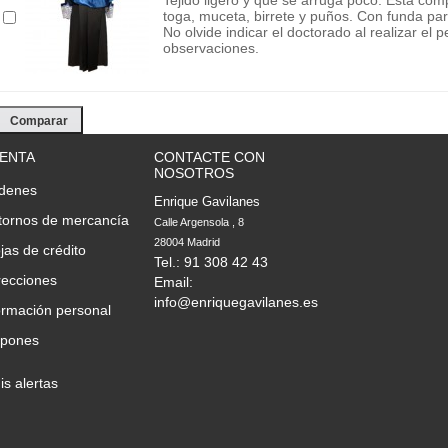
Tejido ligero y que se arruga poco. Está co
toga, muceta, birrete y puños. Con funda pa
No olvide indicar el doctorado al realizar el 
observaciones.
UENTA
CONTACTE CON
NOSOTROS
rdenes
Enrique Gavilanes
tornos de mercancía
Calle Argensola , 8

28004 Madrid
jas de crédito
Tel.: 91 308 42 43
recciones
Email:
info@enriquegavilanes.es
ormación personal
upones
s alertas