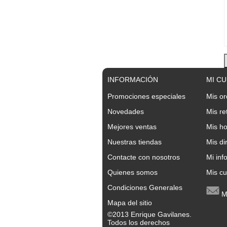
INFORMACIÓN
MI C
Promociones especiales
Mis o
Novedades
Mis re
Mejores ventas
Mis ho
Nuestras tiendas
Mis di
Contacte con nosotros
Mi inf
Quienes somos
Mis c
Condiciones Generales
Mi
Mapa del sitio
©2013 Enrique Gavilanes.
Todos los derechos