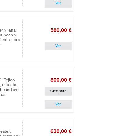
Ver
580,00 €
er y lana
ga poco y
 funda para
el
Ver
800,00 €
. Tejido
, muceta,
be indicar
Comprar
ones.
Ver
630,00 €
éster.