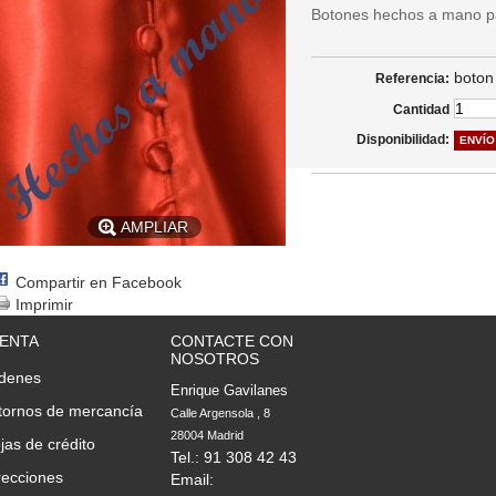
Botones hechos a mano pa
boton
Referencia:
Cantidad
Disponibilidad:
ENVÍO
AMPLIAR
Compartir en Facebook
Imprimir
UENTA
CONTACTE CON
NOSOTROS
rdenes
Enrique Gavilanes
tornos de mercancía
Calle Argensola , 8

28004 Madrid
jas de crédito
Tel.: 91 308 42 43
recciones
Email: