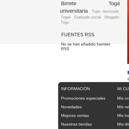
Birrete
Toga
universitaria
Traje doctorado
Togas
Graduado social
Abogado
Toga
FUENTES RSS
No se han añadido fuentes
RSS
INFORMACIÓN
MI C
Promociones especiales
Mis o
Novedades
Mis re
Mejores ventas
Mis ho
Nuestras tiendas
Mis di