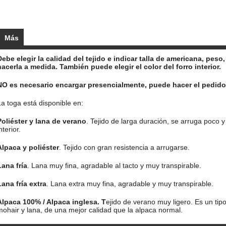
Más
Debe elegir la calidad del tejido e indicar talla de americana, pes
hacerla a medida. También puede elegir el color del forro interior.
NO es necesario encargar presencialmente, puede hacer el pedido 
La toga está disponible en:
Poliéster y lana de verano
. Tejido de larga duración, se arruga poco y 
nterior.
Alpaca y poliéster
. Tejido con gran resistencia a arrugarse.
Lana fría
. Lana muy fina, agradable al tacto y muy transpirable.
Lana fría extra
. Lana extra muy fina, agradable y muy transpirable.
Alpaca 100% / Alpaca inglesa. T
ejido de verano muy ligero. Es un ti
mohair y lana, de una mejor calidad que la alpaca normal.